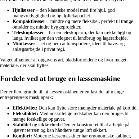
Hjullæsser
– den klassiske model med fire hjul, god
manøvredygtighed og høj løftekapacitet.
Kompaktlæsser
– mindre og mere fleksibel, perfekt til trange
områder og mindre byggeprojekter.
Teleskoplæsser
– har en teleskoparm, der kan række højt og
langt, hvilket gør den velegnet til landbrug og lagerarbejde.
Minilæsser
– let og nem at transportere, ideel til have- og
anlægsarbejde i privat regi.
Valget afhænger af opgavens art, pladsforholdene og hvor meget
materiale, der skal flyttes.
Fordele ved at bruge en læssemaskine
Der er flere grunde til, at læssemaskinen er en fast del af mange
entreprenørers maskinpark:
Effektivitet:
Den kan flytte store mængder materiale på kort tid.
Fleksibilitet:
Med udskiftelige redskaber kan den bruges til
mange forskellige opgaver.
Stabilitet og sikkerhed:
Den er konstrueret til at arbejde på
ujævnt terræn og kan håndtere tunge løft sikkert.
Komfort:
Moderne læssemaskiner har ergonomiske kabiner,