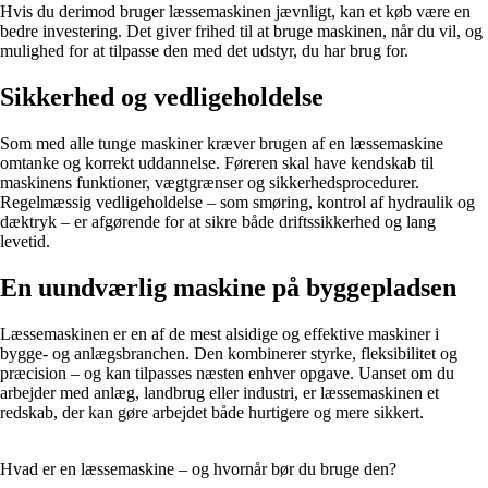
Hvis du derimod bruger læssemaskinen jævnligt, kan et køb være en
bedre investering. Det giver frihed til at bruge maskinen, når du vil, og
mulighed for at tilpasse den med det udstyr, du har brug for.
Sikkerhed og vedligeholdelse
Som med alle tunge maskiner kræver brugen af en læssemaskine
omtanke og korrekt uddannelse. Føreren skal have kendskab til
maskinens funktioner, vægtgrænser og sikkerhedsprocedurer.
Regelmæssig vedligeholdelse – som smøring, kontrol af hydraulik og
dæktryk – er afgørende for at sikre både driftssikkerhed og lang
levetid.
En uundværlig maskine på byggepladsen
Læssemaskinen er en af de mest alsidige og effektive maskiner i
bygge- og anlægsbranchen. Den kombinerer styrke, fleksibilitet og
præcision – og kan tilpasses næsten enhver opgave. Uanset om du
arbejder med anlæg, landbrug eller industri, er læssemaskinen et
redskab, der kan gøre arbejdet både hurtigere og mere sikkert.
Hvad er en læssemaskine – og hvornår bør du bruge den?