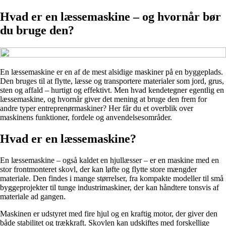
Hvad er en læssemaskine – og hvornår bør
du bruge den?
En læssemaskine er en af de mest alsidige maskiner på en byggeplads.
Den bruges til at flytte, læsse og transportere materialer som jord, grus,
sten og affald – hurtigt og effektivt. Men hvad kendetegner egentlig en
læssemaskine, og hvornår giver det mening at bruge den frem for
andre typer entreprenørmaskiner? Her får du et overblik over
maskinens funktioner, fordele og anvendelsesområder.
Hvad er en læssemaskine?
En læssemaskine – også kaldet en hjullæsser – er en maskine med en
stor frontmonteret skovl, der kan løfte og flytte store mængder
materiale. Den findes i mange størrelser, fra kompakte modeller til små
byggeprojekter til tunge industrimaskiner, der kan håndtere tonsvis af
materiale ad gangen.
Maskinen er udstyret med fire hjul og en kraftig motor, der giver den
både stabilitet og trækkraft. Skovlen kan udskiftes med forskellige