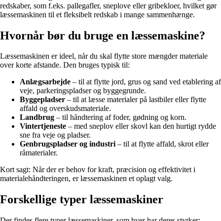
redskaber, som f.eks. pallegafler, sneplove eller gribekloer, hvilket gør
læssemaskinen til et fleksibelt redskab i mange sammenhænge.
Hvornår bør du bruge en læssemaskine?
Læssemaskinen er ideel, når du skal flytte store mængder materiale
over korte afstande. Den bruges typisk til:
Anlægsarbejde
– til at flytte jord, grus og sand ved etablering af
veje, parkeringspladser og byggegrunde.
Byggepladser
– til at læsse materialer på lastbiler eller flytte
affald og overskudsmateriale.
Landbrug
– til håndtering af foder, gødning og korn.
Vintertjeneste
– med sneplov eller skovl kan den hurtigt rydde
sne fra veje og pladser.
Genbrugspladser og industri
– til at flytte affald, skrot eller
råmaterialer.
Kort sagt: Når der er behov for kraft, præcision og effektivitet i
materialehåndteringen, er læssemaskinen et oplagt valg.
Forskellige typer læssemaskiner
Der findes flere typer læssemaskiner, som hver har deres styrker: