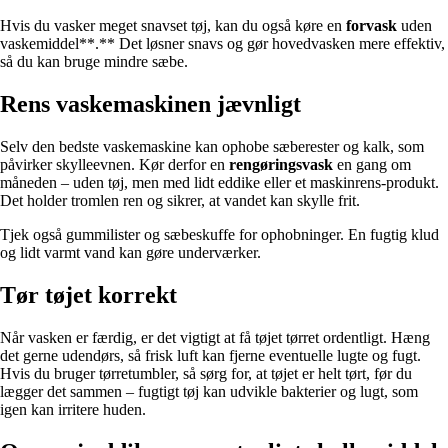
Hvis du vasker meget snavset tøj, kan du også køre en
forvask
uden
vaskemiddel**.** Det løsner snavs og gør hovedvasken mere effektiv,
så du kan bruge mindre sæbe.
Rens vaskemaskinen jævnligt
Selv den bedste vaskemaskine kan ophobe sæberester og kalk, som
påvirker skylleevnen. Kør derfor en
rengøringsvask
en gang om
måneden – uden tøj, men med lidt eddike eller et maskinrens-produkt.
Det holder tromlen ren og sikrer, at vandet kan skylle frit.
Tjek også gummilister og sæbeskuffe for ophobninger. En fugtig klud
og lidt varmt vand kan gøre underværker.
Tør tøjet korrekt
Når vasken er færdig, er det vigtigt at få tøjet tørret ordentligt. Hæng
det gerne udendørs, så frisk luft kan fjerne eventuelle lugte og fugt.
Hvis du bruger tørretumbler, så sørg for, at tøjet er helt tørt, før du
lægger det sammen – fugtigt tøj kan udvikle bakterier og lugt, som
igen kan irritere huden.