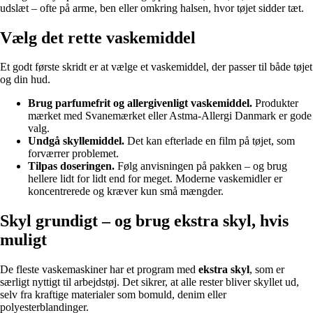
udslæt – ofte på arme, ben eller omkring halsen, hvor tøjet sidder tæt.
Vælg det rette vaskemiddel
Et godt første skridt er at vælge et vaskemiddel, der passer til både tøjet
og din hud.
Brug parfumefrit og allergivenligt vaskemiddel.
Produkter
mærket med Svanemærket eller Astma-Allergi Danmark er gode
valg.
Undgå skyllemiddel.
Det kan efterlade en film på tøjet, som
forværrer problemet.
Tilpas doseringen.
Følg anvisningen på pakken – og brug
hellere lidt for lidt end for meget. Moderne vaskemidler er
koncentrerede og kræver kun små mængder.
Skyl grundigt – og brug ekstra skyl, hvis
muligt
De fleste vaskemaskiner har et program med
ekstra skyl
, som er
særligt nyttigt til arbejdstøj. Det sikrer, at alle rester bliver skyllet ud,
selv fra kraftige materialer som bomuld, denim eller
polyesterblandinger.