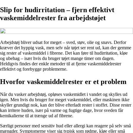
Slip for hudirritation – fjern effektivt
vaskemiddelrester fra arbejdstøjet
Arbejdstøj bliver udsat for meget – sved, støv, olie og snavs. Derfor
kræver det hyppig vask, men selv når tøjet ser rent ud, kan der gemme
sig rester af vaskemiddel i fibrene. Det kan føre til hudirritation, kløe
og ubehag – især hvis du bruger tøjet mange timer om dagen.
Heldigvis findes der enkle metoder til at fjerne vaskemiddelrester
effektivt og forebygge problemerne.
Hvorfor vaskemiddelrester er et problem
Når du vasker arbejdstøj, opløses vaskemidlet i vandet og skylles ud
igen. Men hvis du bruger for meget vaskemiddel, eller maskinen ikke
skyller grundigt nok, kan der blive efterladt rester i stoffet. Disse rester
kan irritere huden, især på varme og fugtige dage, hvor sveden får
kemikalierne til at trænge ud af fibrene.
Særligt personer med sensitiv hud eller allergi kan reagere på selv små
mængder. Symptomerne viser sig typisk som rødme, kløe eller små