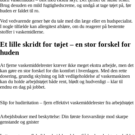
Brug desuden en mild fugtighedscreme, og undgå at tage tøjet på, før
huden er faldet til ro.
Ved vedvarende gener bør du tale med din læge eller en hudspecialist.
I nogle tilfælde kan allergitest afsløre, om du reagerer på bestemte
stoffer i vaskemidlerne.
Et lille skridt for tøjet – en stor forskel for
huden
At fjerne vaskemiddelrester kræver ikke meget ekstra arbejde, men det
kan gøre en stor forskel for din komfort i hverdagen. Med den rette
dosering, grundig skylning og lidt vedligeholdelse af vaskemaskinen
kan du holde arbejdstøjet både rent, blødt og hudvenligt – klar til
endnu en dag på jobbet.
Slip for hudirritation – fjern effektivt vaskemiddelrester fra arbejdstøjet
Arbejdsbukser med beskyttelse: Din første forsvarslinje mod skarpe
genstande og gnister