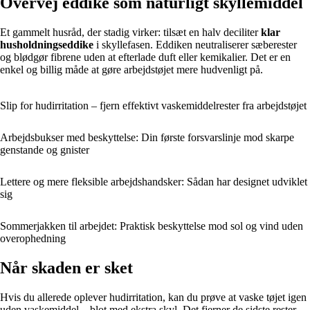
Overvej eddike som naturligt skyllemiddel
Et gammelt husråd, der stadig virker: tilsæt en halv deciliter
klar
husholdningseddike
i skyllefasen. Eddiken neutraliserer sæberester
og blødgør fibrene uden at efterlade duft eller kemikalier. Det er en
enkel og billig måde at gøre arbejdstøjet mere hudvenligt på.
Slip for hudirritation – fjern effektivt vaskemiddelrester fra arbejdstøjet
Arbejdsbukser med beskyttelse: Din første forsvarslinje mod skarpe
genstande og gnister
Lettere og mere fleksible arbejdshandsker: Sådan har designet udviklet
sig
Sommerjakken til arbejdet: Praktisk beskyttelse mod sol og vind uden
overophedning
Når skaden er sket
Hvis du allerede oplever hudirritation, kan du prøve at vaske tøjet igen
uden vaskemiddel – blot med ekstra skyl. Det fjerner de sidste rester.