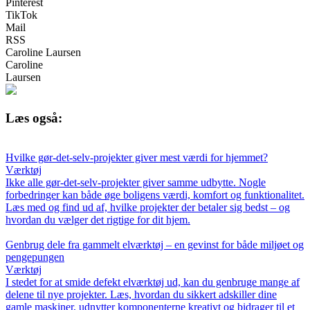
Pinterest
TikTok
Mail
RSS
Caroline Laursen
Caroline
Laursen
Læs også:
Hvilke gør-det-selv-projekter giver mest værdi for hjemmet?
Værktøj
Ikke alle gør-det-selv-projekter giver samme udbytte. Nogle
forbedringer kan både øge boligens værdi, komfort og funktionalitet.
Læs med og find ud af, hvilke projekter der betaler sig bedst – og
hvordan du vælger det rigtige for dit hjem.
Genbrug dele fra gammelt elværktøj – en gevinst for både miljøet og
pengepungen
Værktøj
I stedet for at smide defekt elværktøj ud, kan du genbruge mange af
delene til nye projekter. Læs, hvordan du sikkert adskiller dine
gamle maskiner, udnytter komponenterne kreativt og bidrager til et