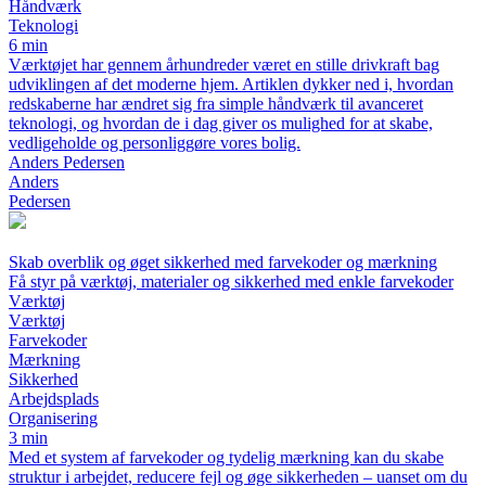
Håndværk
Teknologi
6 min
Værktøjet har gennem århundreder været en stille drivkraft bag
udviklingen af det moderne hjem. Artiklen dykker ned i, hvordan
redskaberne har ændret sig fra simple håndværk til avanceret
teknologi, og hvordan de i dag giver os mulighed for at skabe,
vedligeholde og personliggøre vores bolig.
Anders Pedersen
Anders
Pedersen
Skab overblik og øget sikkerhed med farvekoder og mærkning
Få styr på værktøj, materialer og sikkerhed med enkle farvekoder
Værktøj
Værktøj
Farvekoder
Mærkning
Sikkerhed
Arbejdsplads
Organisering
3 min
Med et system af farvekoder og tydelig mærkning kan du skabe
struktur i arbejdet, reducere fejl og øge sikkerheden – uanset om du