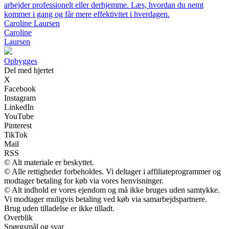
arbejder professionelt eller derhjemme. Læs, hvordan du nemt
kommer i gang og får mere effektivitet i hverdagen.
Caroline Laursen
Caroline
Laursen
Opbygges
Del med hjertet
X
Facebook
Instagram
LinkedIn
YouTube
Pinterest
TikTok
Mail
RSS
© Alt materiale er beskyttet.
© Alle rettigheder forbeholdes. Vi deltager i affiliateprogrammer og
modtager betaling for køb via vores henvisninger.
© Alt indhold er vores ejendom og må ikke bruges uden samtykke.
Vi modtager muligvis betaling ved køb via samarbejdspartnere.
Brug uden tilladelse er ikke tilladt.
Overblik
Spørgsmål og svar