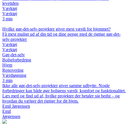
levetiden
Værktøj
Værktøj
3 min
Hvilke gør-det-selv-projekter giver mest værdi for hjemmet?
Få mest muligt ud af din tid og dine penge med de rigtige gør-det-
selv-projekter
Værktøj
Værktøj
Gør-det-selv
Boligforbedring
Hjem
Renovering
Værdiøgning
3 min
Ikke alle gør-det-selv-projekter giver samme udbytte. Nogle
forbedringer kan både øge boligens værdi, komfort og funktionalitet.
Læs med og find ud af, hvilke projekter der betaler sig bedst – og
hvordan du vælger det rigtige for dit hjem.
Emil Jørgensen
Emil
Jørgensen