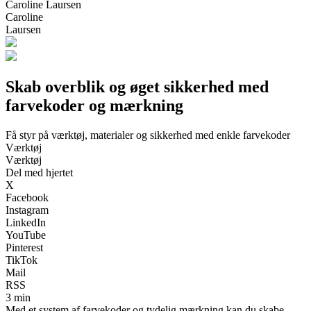
Caroline Laursen
Caroline
Laursen
Skab overblik og øget sikkerhed med
farvekoder og mærkning
Få styr på værktøj, materialer og sikkerhed med enkle farvekoder
Værktøj
Værktøj
Del med hjertet
X
Facebook
Instagram
LinkedIn
YouTube
Pinterest
TikTok
Mail
RSS
3 min
Med et system af farvekoder og tydelig mærkning kan du skabe