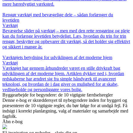
mere bæredygtigt værksted.
Rengør værktøj med bevægelige dele – sådan forlænger du
levetiden
Værktøj
Bevægelse slider på værktøj – men med den rette rengøring og pleje
kan du forlænge levetiden betydeligt. Læs, hvordan du trin for trin
rengør, beskytter og opbevarer dit værktøj, så det holder sig effektivt
og sikkert i mange år.
Værktøjets betydning for udviklingen af det moderne hjem
Værktøj
Værktøjet har gennem århundreder været en stille drivkraft bag
udviklingen af det moderne hjem. Artiklen dykker ned i, hvordan
redskaberne har ændret sig fra simple håndværk til avanceret
teknologi, og hvordan de i dag giver os mulighed for at skabe,
vedligeholde og personliggøre vores bolig.
Byggearbejde for begyndere: de 10 vigtigste færdselsregler
Denne e-bog er skræddersyet til nybegyndere inden for byggeri og
præsenterer de 10 vigtigste regler, du bør følge for at undgå fejl. Få
indsigt i korrekt planlægning, valg af materialer og samarbejde med
fagfolk.
Åbn e-bog
Få inspiration og nyheder – skriv dig op