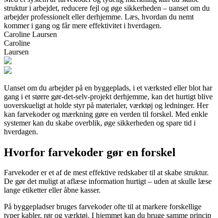
struktur i arbejdet, reducere fejl og øge sikkerheden – uanset om du
arbejder professionelt eller derhjemme. Læs, hvordan du nemt
kommer i gang og får mere effektivitet i hverdagen.
Caroline Laursen
Caroline
Laursen
Uanset om du arbejder på en byggeplads, i et værksted eller blot har
gang i et større gør-det-selv-projekt derhjemme, kan det hurtigt blive
uoverskueligt at holde styr på materialer, værktøj og ledninger. Her
kan farvekoder og mærkning gøre en verden til forskel. Med enkle
systemer kan du skabe overblik, øge sikkerheden og spare tid i
hverdagen.
Hvorfor farvekoder gør en forskel
Farvekoder er et af de mest effektive redskaber til at skabe struktur.
De gør det muligt at aflæse information hurtigt – uden at skulle læse
lange etiketter eller åbne kasser.
På byggepladser bruges farvekoder ofte til at markere forskellige
typer kabler, rør og værktøj. I hjemmet kan du bruge samme princip