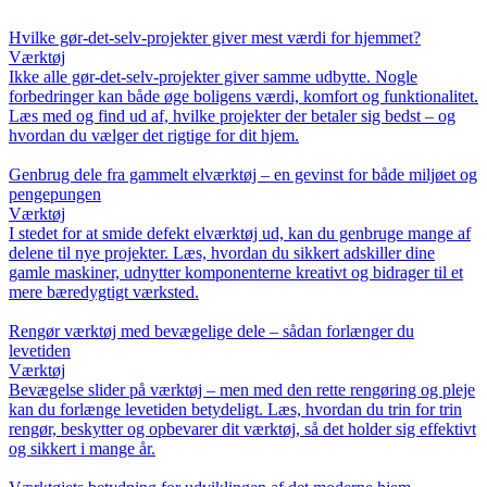
Hvilke gør-det-selv-projekter giver mest værdi for hjemmet?
Værktøj
Ikke alle gør-det-selv-projekter giver samme udbytte. Nogle
forbedringer kan både øge boligens værdi, komfort og funktionalitet.
Læs med og find ud af, hvilke projekter der betaler sig bedst – og
hvordan du vælger det rigtige for dit hjem.
Genbrug dele fra gammelt elværktøj – en gevinst for både miljøet og
pengepungen
Værktøj
I stedet for at smide defekt elværktøj ud, kan du genbruge mange af
delene til nye projekter. Læs, hvordan du sikkert adskiller dine
gamle maskiner, udnytter komponenterne kreativt og bidrager til et
mere bæredygtigt værksted.
Rengør værktøj med bevægelige dele – sådan forlænger du
levetiden
Værktøj
Bevægelse slider på værktøj – men med den rette rengøring og pleje
kan du forlænge levetiden betydeligt. Læs, hvordan du trin for trin
rengør, beskytter og opbevarer dit værktøj, så det holder sig effektivt
og sikkert i mange år.