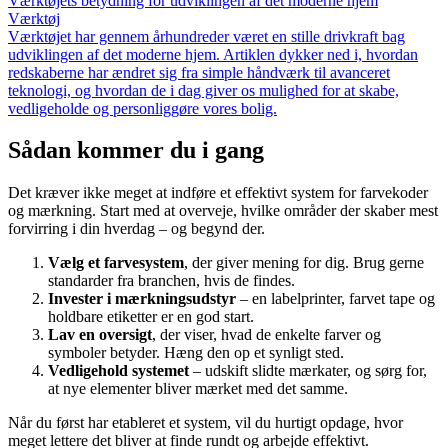
Værktøjets betydning for udviklingen af det moderne hjem
Værktøj
Værktøjet har gennem århundreder været en stille drivkraft bag
udviklingen af det moderne hjem. Artiklen dykker ned i, hvordan
redskaberne har ændret sig fra simple håndværk til avanceret
teknologi, og hvordan de i dag giver os mulighed for at skabe,
vedligeholde og personliggøre vores bolig.
Sådan kommer du i gang
Det kræver ikke meget at indføre et effektivt system for farvekoder
og mærkning. Start med at overveje, hvilke områder der skaber mest
forvirring i din hverdag – og begynd der.
Vælg et farvesystem
, der giver mening for dig. Brug gerne
standarder fra branchen, hvis de findes.
Invester i mærkningsudstyr
– en labelprinter, farvet tape og
holdbare etiketter er en god start.
Lav en oversigt
, der viser, hvad de enkelte farver og
symboler betyder. Hæng den op et synligt sted.
Vedligehold systemet
– udskift slidte mærkater, og sørg for,
at nye elementer bliver mærket med det samme.
Når du først har etableret et system, vil du hurtigt opdage, hvor
meget lettere det bliver at finde rundt og arbejde effektivt.