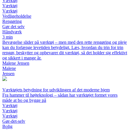
Værktøj
Værktøj
Værktøj
Vedligeholdelse
Rengøring
Gør det selv
Håndværk
3 min
Bevægelse slider på værktøj – men med den rette rengøring og pleje
kan du forlænge levetiden betydeligt. Læs, hvordan du trin for trin
rengør, beskytter og opbevarer dit værktøj, så det holder sig effektivt
og sikkert i mange år.
Malene Jensen
Malene
Jensen
Værktøjets betydning for udviklingen af det moderne hjem
Fra hammer til høj­teknologi – sådan har værktøjet formet vores
måde at bo og bygge på
Værktøj
Værktøj
Værktøj
Gør-det-selv
Bolig