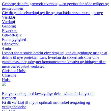
Genbrug dele fra gammelt elværktøj – en gevinst for både miljøet og
pengepungen
Giv dit gamle elværktøj nyt liv og spar både ressourcer og penge
Værktøj
Værktøj
Genbrug
Elværktøj
Gør-det-selv
Bæredygtighed
Håndværk
4 min
I stedet for at smide defekt elværktøj ud, kan du genbruge mange af
delene til nye projekter. Læs, hvordan du sikkert adskiller dine
gamle maskiner, udnytter komponenterne kreativt og bidrager til et
mere bæredygtigt værksted.
Christine Holst
Christine
Holst
Rengør værktøj med bevægelige dele – sådan forlænger du
levetiden
Få dit værktøj til at yde optimalt med enkel rengøring og
vedligeholdelse