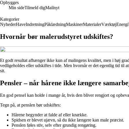
Opbygges
Min side
Tilmeld dig
Mailnyt
Kategorier
Nyheder
Have
Indretning
Påklædning
Maskiner
Materialer
Værktøj
Energi
Hvornår bør malerudstyret udskiftes?
Et godt resultat afhænger ikke kun af malingens kvalitet, men i høj grad o
vedligeholdes eller udskiftes i tide. Men hvornår er det egentlig tid til 
sit.
Pensler – når hårene ikke længere samarbe
En god pensel kan holde i mange år, hvis den bliver rengjort og opbevare
Tegn på, at penslen bør udskiftes:
Hårene begynder at falde af eller knække.
Spidsen er blevet ujævn, så du ikke længere kan male præcist.
Penslen føles stiv, selv efter grundig rengøring.