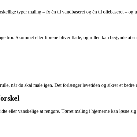
rskellige typer maling – fx én til vandbaseret og én til oliebaseret – og 
ge tror. Skummet eller fibrene bliver flade, og rullen kan begynde at sug
ar rulle, når du skal male igen. Det forlænger levetiden og sikrer et bedre r
forskel
te eller vanskelige at rengøre. Tørret maling i hjørnerne kan løsne sig