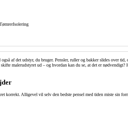
Tømrer
Isolering
gså af det udstyr, du bruger. Pensler, ruller og bakker slides over tid, o
at skifte malerudstyret ud – og hvordan kan du se, at det er nødvendigt? H
jder
t korrekt. Alligevel vil selv den bedste pensel med tiden miste sin form 