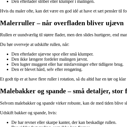
Den efterlader striber eller klumper i malingen.
Hvis du maler ofte, kan det være en god idé at have et sæt pensler til fo
Malerruller – når overfladen bliver ujævn
Rullen er uundværlig til større flader, men den slides hurtigere, end man
Du bør overveje at udskifte rullen, når:
Den efterlader ujævne spor eller små klumper.
Den ikke længere fordeler malingen jævnt.
Den lugter muggent eller har misfarvninger efter tidligere brug.
Den er blevet hård, selv efter rengøring.
Et godt tip er at have flere ruller i rotation, så du altid har en tør og kl
Malebakker og spande – små detaljer, stor 
Selvom malebakker og spande virker robuste, kan de med tiden blive slid
Udskift bakker og spande, hvis:
De har revner eller skarpe kanter, der kan beskadige rullen.