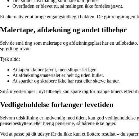
Der sidder fast maling, som ikke kan fjernes.
Overfladen er blevet ru, så malingen ikke fordeles jævnt.
Et alternativ er at bruge engangsindlæg i bakken. De gør rengøringen le
Malertape, afdækning og andet tilbehør
Selv de små ting som malertape og afdækningsplast har en udløbsdato. T
sprødt og revne.
Tjek altid:
At tapen klæber jævnt, men slipper let igen.
At afdækningsmaterialet er helt og uden huller.
At spartler og skrabere ikke har rust eller skæve kanter.
Små investeringer i nyt tilbehør kan spare dig for mange timers efterarb
Vedligeholdelse forlænger levetiden
Selvom udskiftning er nødvendig med tiden, kan god vedligeholdelse gør
penselbeskyttere eller hæng penslerne, så hårene ikke bøjer.
Ved at passe på dit udstyr får du ikke kun et flottere resultat – du spar