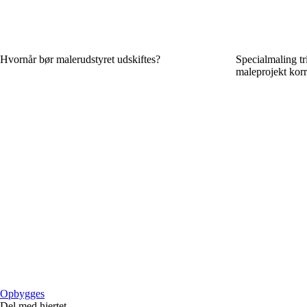
Hvornår bør malerudstyret udskiftes?
Specialmaling tri
maleprojekt korr
Opbygges
Del med hjertet