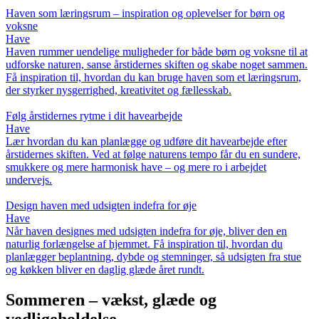
Haven som læringsrum – inspiration og oplevelser for børn og
voksne
Have
Haven rummer uendelige muligheder for både børn og voksne til at
udforske naturen, sanse årstidernes skiften og skabe noget sammen.
Få inspiration til, hvordan du kan bruge haven som et læringsrum,
der styrker nysgerrighed, kreativitet og fællesskab.
Følg årstidernes rytme i dit havearbejde
Have
Lær hvordan du kan planlægge og udføre dit havearbejde efter
årstidernes skiften. Ved at følge naturens tempo får du en sundere,
smukkere og mere harmonisk have – og mere ro i arbejdet
undervejs.
Design haven med udsigten indefra for øje
Have
Når haven designes med udsigten indefra for øje, bliver den en
naturlig forlængelse af hjemmet. Få inspiration til, hvordan du
planlægger beplantning, dybde og stemninger, så udsigten fra stue
og køkken bliver en daglig glæde året rundt.
Sommeren – vækst, glæde og
vedligeholdelse