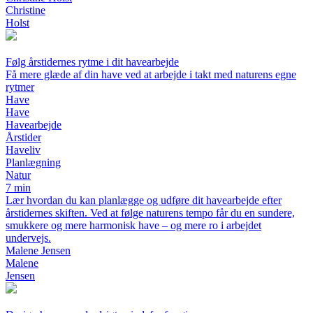
Christine
Holst
Følg årstidernes rytme i dit havearbejde
Få mere glæde af din have ved at arbejde i takt med naturens egne
rytmer
Have
Have
Havearbejde
Årstider
Haveliv
Planlægning
Natur
7 min
Lær hvordan du kan planlægge og udføre dit havearbejde efter
årstidernes skiften. Ved at følge naturens tempo får du en sundere,
smukkere og mere harmonisk have – og mere ro i arbejdet
undervejs.
Malene Jensen
Malene
Jensen