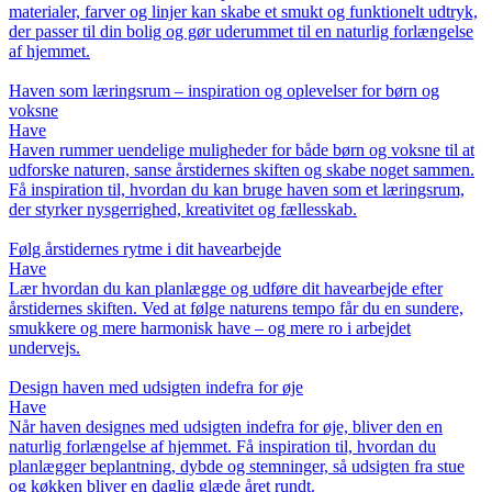
materialer, farver og linjer kan skabe et smukt og funktionelt udtryk,
der passer til din bolig og gør uderummet til en naturlig forlængelse
af hjemmet.
Haven som læringsrum – inspiration og oplevelser for børn og
voksne
Have
Haven rummer uendelige muligheder for både børn og voksne til at
udforske naturen, sanse årstidernes skiften og skabe noget sammen.
Få inspiration til, hvordan du kan bruge haven som et læringsrum,
der styrker nysgerrighed, kreativitet og fællesskab.
Følg årstidernes rytme i dit havearbejde
Have
Lær hvordan du kan planlægge og udføre dit havearbejde efter
årstidernes skiften. Ved at følge naturens tempo får du en sundere,
smukkere og mere harmonisk have – og mere ro i arbejdet
undervejs.
Design haven med udsigten indefra for øje
Have
Når haven designes med udsigten indefra for øje, bliver den en
naturlig forlængelse af hjemmet. Få inspiration til, hvordan du
planlægger beplantning, dybde og stemninger, så udsigten fra stue
og køkken bliver en daglig glæde året rundt.