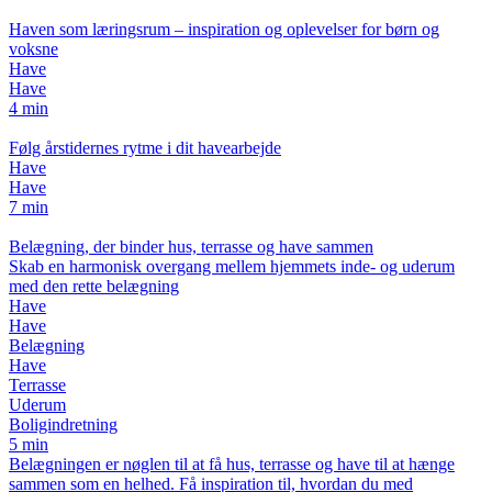
Haven som læringsrum – inspiration og oplevelser for børn og
voksne
Have
Have
4 min
Følg årstidernes rytme i dit havearbejde
Have
Have
7 min
Belægning, der binder hus, terrasse og have sammen
Skab en harmonisk overgang mellem hjemmets inde- og uderum
med den rette belægning
Have
Have
Belægning
Have
Terrasse
Uderum
Boligindretning
5 min
Belægningen er nøglen til at få hus, terrasse og have til at hænge
sammen som en helhed. Få inspiration til, hvordan du med