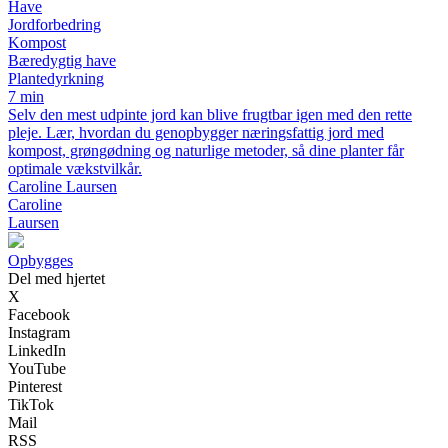
Have
Jordforbedring
Kompost
Bæredygtig have
Plantedyrkning
7 min
Selv den mest udpinte jord kan blive frugtbar igen med den rette
pleje. Lær, hvordan du genopbygger næringsfattig jord med
kompost, grøngødning og naturlige metoder, så dine planter får
optimale vækstvilkår.
Caroline Laursen
Caroline
Laursen
Opbygges
Del med hjertet
X
Facebook
Instagram
LinkedIn
YouTube
Pinterest
TikTok
Mail
RSS