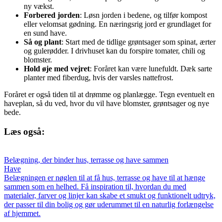
ny vækst.
Forbered jorden
: Løsn jorden i bedene, og tilfør kompost
eller velomsat gødning. En næringsrig jord er grundlaget for
en sund have.
Så og plant
: Start med de tidlige grøntsager som spinat, ærter
og gulerødder. I drivhuset kan du forspire tomater, chili og
blomster.
Hold øje med vejret
: Foråret kan være lunefuldt. Dæk sarte
planter med fiberdug, hvis der varsles nattefrost.
Foråret er også tiden til at drømme og planlægge. Tegn eventuelt en
haveplan, så du ved, hvor du vil have blomster, grøntsager og nye
bede.
Læs også:
Belægning, der binder hus, terrasse og have sammen
Have
Belægningen er nøglen til at få hus, terrasse og have til at hænge
sammen som en helhed. Få inspiration til, hvordan du med
materialer, farver og linjer kan skabe et smukt og funktionelt udtryk,
der passer til din bolig og gør uderummet til en naturlig forlængelse
af hjemmet.