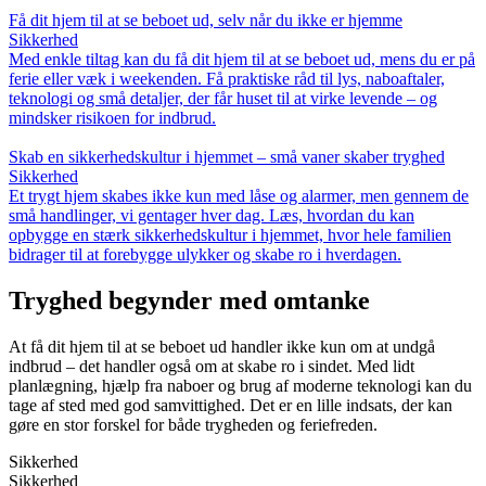
Få dit hjem til at se beboet ud, selv når du ikke er hjemme
Sikkerhed
Med enkle tiltag kan du få dit hjem til at se beboet ud, mens du er på
ferie eller væk i weekenden. Få praktiske råd til lys, naboaftaler,
teknologi og små detaljer, der får huset til at virke levende – og
mindsker risikoen for indbrud.
Skab en sikkerhedskultur i hjemmet – små vaner skaber tryghed
Sikkerhed
Et trygt hjem skabes ikke kun med låse og alarmer, men gennem de
små handlinger, vi gentager hver dag. Læs, hvordan du kan
opbygge en stærk sikkerhedskultur i hjemmet, hvor hele familien
bidrager til at forebygge ulykker og skabe ro i hverdagen.
Tryghed begynder med omtanke
At få dit hjem til at se beboet ud handler ikke kun om at undgå
indbrud – det handler også om at skabe ro i sindet. Med lidt
planlægning, hjælp fra naboer og brug af moderne teknologi kan du
tage af sted med god samvittighed. Det er en lille indsats, der kan
gøre en stor forskel for både trygheden og feriefreden.
Sikkerhed
Sikkerhed