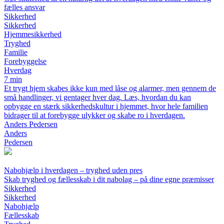
fælles ansvar
Sikkerhed
Sikkerhed
Hjemmesikkerhed
Tryghed
Familie
Forebyggelse
Hverdag
7 min
Et trygt hjem skabes ikke kun med låse og alarmer, men gennem de
små handlinger, vi gentager hver dag. Læs, hvordan du kan
opbygge en stærk sikkerhedskultur i hjemmet, hvor hele familien
bidrager til at forebygge ulykker og skabe ro i hverdagen.
Anders Pedersen
Anders
Pedersen
Nabohjælp i hverdagen – tryghed uden pres
Skab tryghed og fællesskab i dit nabolag – på dine egne præmisser
Sikkerhed
Sikkerhed
Nabohjælp
Fællesskab