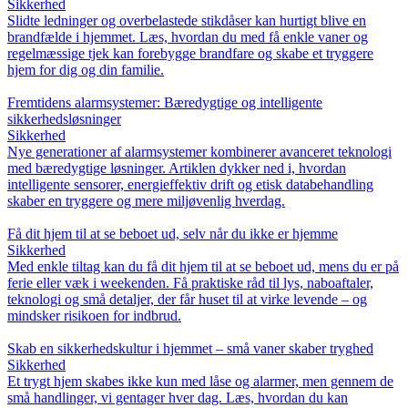
Sikkerhed
Slidte ledninger og overbelastede stikdåser kan hurtigt blive en
brandfælde i hjemmet. Læs, hvordan du med få enkle vaner og
regelmæssige tjek kan forebygge brandfare og skabe et tryggere
hjem for dig og din familie.
Fremtidens alarmsystemer: Bæredygtige og intelligente
sikkerhedsløsninger
Sikkerhed
Nye generationer af alarmsystemer kombinerer avanceret teknologi
med bæredygtige løsninger. Artiklen dykker ned i, hvordan
intelligente sensorer, energieffektiv drift og etisk databehandling
skaber en tryggere og mere miljøvenlig hverdag.
Få dit hjem til at se beboet ud, selv når du ikke er hjemme
Sikkerhed
Med enkle tiltag kan du få dit hjem til at se beboet ud, mens du er på
ferie eller væk i weekenden. Få praktiske råd til lys, naboaftaler,
teknologi og små detaljer, der får huset til at virke levende – og
mindsker risikoen for indbrud.
Skab en sikkerhedskultur i hjemmet – små vaner skaber tryghed
Sikkerhed
Et trygt hjem skabes ikke kun med låse og alarmer, men gennem de
små handlinger, vi gentager hver dag. Læs, hvordan du kan