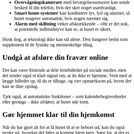
Overvågningskameraer
med bevægelsessensorer kan sende
besked til din telefon, hvis der sker noget usædvanligt.
Smart home-systemer
kan kombinere lys, lyd og alarmer, så
huset reagerer automatisk, hvis nogen nærmer sig.
Alarm med skiltning
virker afskrækkende – ofte er det nok,
at potentielle indbrudstyve kan se, at huset er sikret.
Husk dog, at teknologi ikke kan stå alene. Den fungerer bedst som
supplement til de fysiske og menneskelige tiltag.
Undgå at afsløre din fravær online
Det kan være fristende at dele feriebilleder på sociale medier, men
det sender også et klart signal om, at du ikke er hjemme. Vent med at
lægge billeder op, til du er tilbage, og vær opmærksom på, hvem der
kan se dine opslag.
Tjek også, at automatiske funktioner – som kalenderbegivenheder
eller geotags – ikke afslører, at huset står tomt.
Gør hjemmet klar til din hjemkomst
Når du har gjort alt for at få huset til at se beboet ud, kan du også
tænke på, hvordan det føles at komme hjem igen. Sørg for, at der er