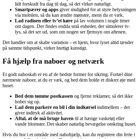
lidt forskudt fra dag til dag, så det virker naturligt.
Smartpærer og apps
giver mulighed for at styre belysningen
via mobilen, så du kan ændre mønstre, mens du er væk.
Lad radioen eller tv’et køre
på lav volumen i nogle timer
om dagen. Der findes endda små enheder, der simulerer tv-
lys, så det ser ud, som om nogen ser fjernsyn om aftenen.
Det handler om at skabe variation – et hjem, hvor lyset altid tænder
på samme tidspunkt, virker hurtigt kunstigt.
Få hjælp fra naboer og netværk
Et godt naboskab er en af de bedste former for sikring. Fortæl dine
nærmeste naboer, at du er væk, og bed dem holde et diskret øje med
huset.
Bed dem tømme postkassen
og fjerne reklamer, så det ikke
hober sig op.
Lad dem parkere en bil i din indkørsel
indimellem – det
giver indtryk af aktivitet.
Aftal, at de må bruge haven
til at hænge vasketøj eller
vande blomster. Det skaber naturlig bevægelse omkring huset.
Hvis du bor i et område med nabohjælp, kan du registrere din ferie i