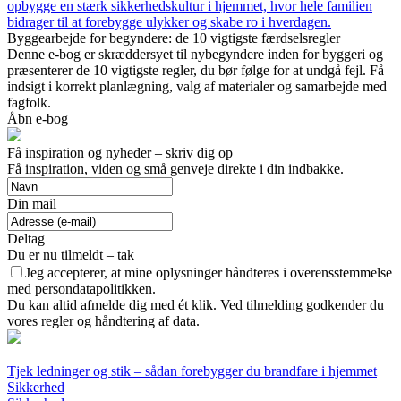
opbygge en stærk sikkerhedskultur i hjemmet, hvor hele familien
bidrager til at forebygge ulykker og skabe ro i hverdagen.
Byggearbejde for begyndere: de 10 vigtigste færdselsregler
Denne e-bog er skræddersyet til nybegyndere inden for byggeri og
præsenterer de 10 vigtigste regler, du bør følge for at undgå fejl. Få
indsigt i korrekt planlægning, valg af materialer og samarbejde med
fagfolk.
Åbn e-bog
Få inspiration og nyheder – skriv dig op
Få inspiration, viden og små genveje direkte i din indbakke.
Din mail
Deltag
Du er nu tilmeldt – tak
Jeg accepterer, at mine oplysninger håndteres i overensstemmelse
med persondatapolitikken.
Du kan altid afmelde dig med ét klik. Ved tilmelding godkender du
vores regler og håndtering af data.
Tjek ledninger og stik – sådan forebygger du brandfare i hjemmet
Sikkerhed