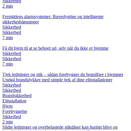
Sikkerhed
2 min
Fremtidens alarmsystemer: Bæredygtige og intelligente
sikkerhedsløsninger
Sikkerhed
Sikkerhed
7 min
Få dit hjem til at se beboet ud, selv når du ikke er hjemme
Sikkerhed
Sikkerhed
7 min
Tjek ledninger og stik – sådan forebygger du brandfare i hjemmet
Undgå brandulykker med simple tjek af dine elinstallationer
Sikkerhed
Sikkerhed
Brandsikkerhed
Elinstallation
Hjem
Forebyggelse
Sikkerhed
2 min
Slidte ledninger og overbelastede stikdåser kan hurtigt blive en