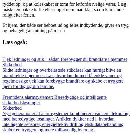
ryddet op, og at køleskabet er tømt for letfordærvelige varer. Læg
måske en pakke kaffe eller noget nem mad klar, så du kan lande
roligt efter ferien.
Et hjem, der både ser beboet ud og føles indbydende, giver en tryg
og behagelig afslutning på rejsen.
Læs også:
Tjek ledninger og stik – sådan forebygger du brandfare i hjemmet
Sikkerhed
Slidte ledninger og overbelastede stikdåser kan hurtigt blive en
brandfælde i hjemmet. Læs, hvordan du med få enkle vaner og
regelmæssige tjek kan forebygge brandfare og skabe et tryggere
hjem for dig og din familie.
Fremtidens alarmsystemer: Bæredygtige og intelligente
sikkerhedsløsninger
Sikkerhed
Nye generationer af alarmsystemer kombinerer avanceret teknologi
med bæredygtige løsninger. Artiklen dykker ned i, hvordan
intelligente sensorer, energieffektiv drift og etisk databehandling
skaber en tryggere og mere miljøvenlig hverdag.