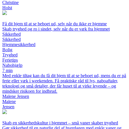
Christine
Holst
Få dit hjem til at se beboet ud, selv når du ikke er hjemme
Skab tryghed og ro i sindet, selv når du er væk fra hjemmet
Sikkerhed
Sikkerhed
Hjemmesikkerhed
Bolig
Tryghed
Ferietips
Nabohjælp
7 min
Med enkle tiltag kan du få dit hjem til at se beboet ud, mens du er på
ferie eller væk i weekenden. Få praktiske råd til lys, naboaftaler,
teknologi og små detaljer, der får huset til at virke levende – og
mindsker risikoen for indbrud.
Malene Jensen
Malene
Jensen
Skab en sikkerhedskultur i hjemmet – små vaner skaber tryghed
Gør sikkerhed til en naturlig del af hverdagen med enkle vaner og