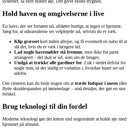
systemet, så flere holder øje. Det giver ekstra tryghed.
Hold haven og omgivelserne i live
En have, der ser forsømt ud, afslører hurtigt, at ingen er hjemme.
Sørg for, at udearealerne ser velplejede ud, selvom du er væk.
Klip græsset
kort inden afrejse, og få eventuelt en nabo til at
slå det, hvis du er væk i længere tid.
Lad nogle havemøbler stå fremme
, men ikke for pænt
arrangeret – det skal se ud, som om de bruges.
Undgå at trække alle gardiner for
. Luk i stedet delvist for
nogle rum, så der stadig er variation i, hvordan huset ser ud
udefra.
Om vinteren kan du bede nogen om at
træde fodspor i sneen
eller
flytte skraldespanden på tømmedage – små detaljer, der gør en stor
forskel.
Brug teknologi til din fordel
Moderne teknologi gør det lettere end nogensinde at holde øje med
hjemmet på afstand.