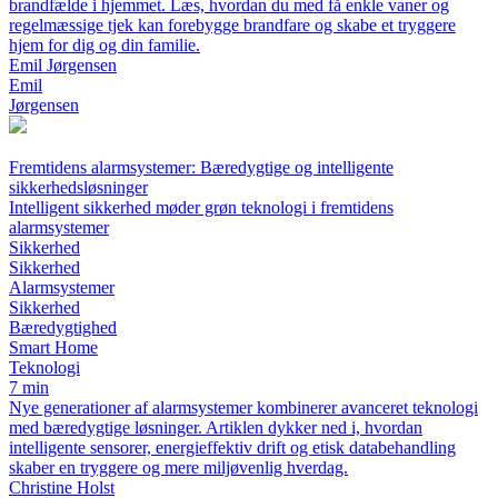
brandfælde i hjemmet. Læs, hvordan du med få enkle vaner og
regelmæssige tjek kan forebygge brandfare og skabe et tryggere
hjem for dig og din familie.
Emil Jørgensen
Emil
Jørgensen
Fremtidens alarmsystemer: Bæredygtige og intelligente
sikkerhedsløsninger
Intelligent sikkerhed møder grøn teknologi i fremtidens
alarmsystemer
Sikkerhed
Sikkerhed
Alarmsystemer
Sikkerhed
Bæredygtighed
Smart Home
Teknologi
7 min
Nye generationer af alarmsystemer kombinerer avanceret teknologi
med bæredygtige løsninger. Artiklen dykker ned i, hvordan
intelligente sensorer, energieffektiv drift og etisk databehandling
skaber en tryggere og mere miljøvenlig hverdag.
Christine Holst