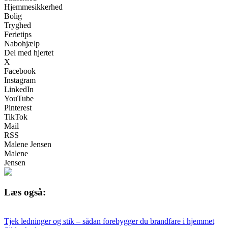
Hjemmesikkerhed
Bolig
Tryghed
Ferietips
Nabohjælp
Del med hjertet
X
Facebook
Instagram
LinkedIn
YouTube
Pinterest
TikTok
Mail
RSS
Malene Jensen
Malene
Jensen
Læs også:
Tjek ledninger og stik – sådan forebygger du brandfare i hjemmet