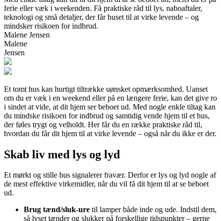
ferie eller væk i weekenden. Få praktiske råd til lys, naboaftaler,
teknologi og små detaljer, der får huset til at virke levende – og
mindsker risikoen for indbrud.
Malene Jensen
Malene
Jensen
Et tomt hus kan hurtigt tiltrække uønsket opmærksomhed. Uanset
om du er væk i en weekend eller på en længere ferie, kan det give ro
i sindet at vide, at dit hjem ser beboet ud. Med nogle enkle tiltag kan
du mindske risikoen for indbrud og samtidig vende hjem til et hus,
der føles trygt og velholdt. Her får du en række praktiske råd til,
hvordan du får dit hjem til at virke levende – også når du ikke er der.
Skab liv med lys og lyd
Et mørkt og stille hus signalerer fravær. Derfor er lys og lyd nogle af
de mest effektive virkemidler, når du vil få dit hjem til at se beboet
ud.
Brug tænd/sluk-ure
til lamper både inde og ude. Indstil dem,
så lyset tænder og slukker på forskellige tidspunkter – gerne