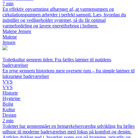
7 min
En effektiv opvarmning afhænger af, at varmepumpen og
cirkulationspumpen arbejder i perfekt samspil. Læs, hvordan du
indstiller og vedligeholder systemet, så du får optimal
varmefordeling og lavere energiforbrug i boligen.
Malene Jensen
Malene
Jensen
Toiletkultur gennem tiden: Fra fælles latriner til nutidens
badeværelser
En rejse gennem historiens mest oversete rum – fra simple latriner til
luksuriøse badeværelser
VVS
VVS
Historie
Hygiejne
Bolig
Kultur
Design
2 min
Toilettet har gennemgået en bemærkelsesværdig udvikling fra fælles
udhuse til moderne badeværelser med fokus på komfort og design.
Artiklen dykker ned i, hvordan vores syn på hygiejne, privatliv og