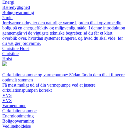
Energi
Bæredygtighed
Boligopvarmning
5 min
Jordvarme udnytter den naturlige varme i jorden til at opvarme din
bolig på en energieffektiv og miljøvenlig måde. I denne introduktion
gennemgår vi de vigtigste tekniske begreber, så du får et klart
overblik over, hvordan systemet fungerer, og hvad du skal vide, før
du vælger jordvarme.
Christine Holst
Christine
Holst
Cirkulationspumpe og varmepumpe: Sådan får du dem til at fungere
optimalt sammen
Få mest muligt ud af din varmepumpe ved at justere
cirkulationspumpen korrekt
VVS
VVS
Varmepumpe
Cirkulationspumpe
Energioptimering
Boligopvarmning
Vedligeholdelse