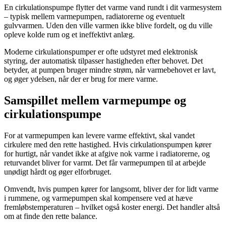
En cirkulationspumpe flytter det varme vand rundt i dit varmesystem
– typisk mellem varmepumpen, radiatorerne og eventuelt
gulvvarmen. Uden den ville varmen ikke blive fordelt, og du ville
opleve kolde rum og et ineffektivt anlæg.
Moderne cirkulationspumper er ofte udstyret med elektronisk
styring, der automatisk tilpasser hastigheden efter behovet. Det
betyder, at pumpen bruger mindre strøm, når varmebehovet er lavt,
og øger ydelsen, når der er brug for mere varme.
Samspillet mellem varmepumpe og
cirkulationspumpe
For at varmepumpen kan levere varme effektivt, skal vandet
cirkulere med den rette hastighed. Hvis cirkulationspumpen kører
for hurtigt, når vandet ikke at afgive nok varme i radiatorerne, og
returvandet bliver for varmt. Det får varmepumpen til at arbejde
unødigt hårdt og øger elforbruget.
Omvendt, hvis pumpen kører for langsomt, bliver der for lidt varme
i rummene, og varmepumpen skal kompensere ved at hæve
fremløbstemperaturen – hvilket også koster energi. Det handler altså
om at finde den rette balance.