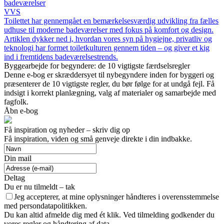
badeværelser
VVS
Toilettet har gennemgået en bemærkelsesværdig udvikling fra fælles
udhuse til moderne badeværelser med fokus på komfort og design.
Artiklen dykker ned i, hvordan vores syn på hygiejne, privatliv og
teknologi har formet toiletkulturen gennem tiden – og giver et kig
ind i fremtidens badeværelsestrends.
Byggearbejde for begyndere: de 10 vigtigste færdselsregler
Denne e-bog er skræddersyet til nybegyndere inden for byggeri og
præsenterer de 10 vigtigste regler, du bør følge for at undgå fejl. Få
indsigt i korrekt planlægning, valg af materialer og samarbejde med
fagfolk.
Åbn e-bog
Få inspiration og nyheder – skriv dig op
Få inspiration, viden og små genveje direkte i din indbakke.
Din mail
Deltag
Du er nu tilmeldt – tak
Jeg accepterer, at mine oplysninger håndteres i overensstemmelse
med persondatapolitikken.
Du kan altid afmelde dig med ét klik. Ved tilmelding godkender du
vores regler og håndtering af data.