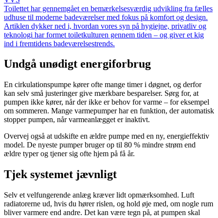
Toilettet har gennemgået en bemærkelsesværdig udvikling fra fælles
udhuse til moderne badeværelser med fokus på komfort og design.
Artiklen dykker ned i, hvordan vores syn på hygiejne, privatliv og
teknologi har formet toiletkulturen gennem tiden – og giver et kig
ind i fremtidens badeværelsestrends.
Undgå unødigt energiforbrug
En cirkulationspumpe kører ofte mange timer i døgnet, og derfor
kan selv små justeringer give mærkbare besparelser. Sørg for, at
pumpen ikke kører, når der ikke er behov for varme – for eksempel
om sommeren. Mange varmepumper har en funktion, der automatisk
stopper pumpen, når varmeanlægget er inaktivt.
Overvej også at udskifte en ældre pumpe med en ny, energieffektiv
model. De nyeste pumper bruger op til 80 % mindre strøm end
ældre typer og tjener sig ofte hjem på få år.
Tjek systemet jævnligt
Selv et velfungerende anlæg kræver lidt opmærksomhed. Luft
radiatorerne ud, hvis du hører rislen, og hold øje med, om nogle rum
bliver varmere end andre. Det kan være tegn på, at pumpen skal