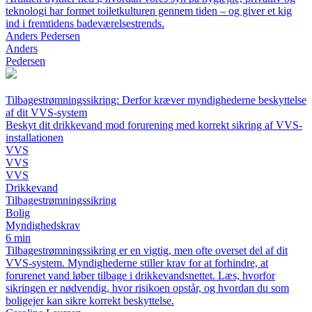
teknologi har formet toiletkulturen gennem tiden – og giver et kig
ind i fremtidens badeværelsestrends.
Anders Pedersen
Anders
Pedersen
Tilbagestrømningssikring: Derfor kræver myndighederne beskyttelse
af dit VVS-system
Beskyt dit drikkevand mod forurening med korrekt sikring af VVS-
installationen
VVS
VVS
VVS
Drikkevand
Tilbagestrømningssikring
Bolig
Myndighedskrav
6 min
Tilbagestrømningssikring er en vigtig, men ofte overset del af dit
VVS-system. Myndighederne stiller krav for at forhindre, at
forurenet vand løber tilbage i drikkevandsnettet. Læs, hvorfor
sikringen er nødvendig, hvor risikoen opstår, og hvordan du som
boligejer kan sikre korrekt beskyttelse.