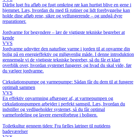
Dårlig lugt fra afløb og fugt omkring rør kan hurtigt blive en gene i
hjemmet. Læs, hvordan du med få rutiner og lidt forebyggelse kan
holde dine afløb rene, sikre og velfungerende – og undgå dyre
reparationer.
Jordvarme for begyndere – lær de vigtigste tekniske begreber at
kende
VVS
Jordvarme udnytter den naturlige varme i jorden til at opvarme din
bolig på en energieffektiv og miljøvenlig måde. I denne introduktion
gennemgår vi de vigtigste tekniske begreber, så du får et klart
overblik over, hvordan systemet fungerer, og hvad du skal vide, før
du vælger jordvarme.
Cirkulationspumpe og varmepumpe: Sådan får du dem til at fungere
optimalt sammen
VVS
En effektiv opvarmning afhænger af, at varmepumpen og
cirkulationspumpen arbejder i perfekt samspil. Læs, hvordan du
indstiller og vedligeholder systemet, så du får optimal
varmefordeling og lavere energiforbrug i boligen.
Toiletkultur gennem tiden: Fra fælles latriner til nutidens
badeværelser
VVS