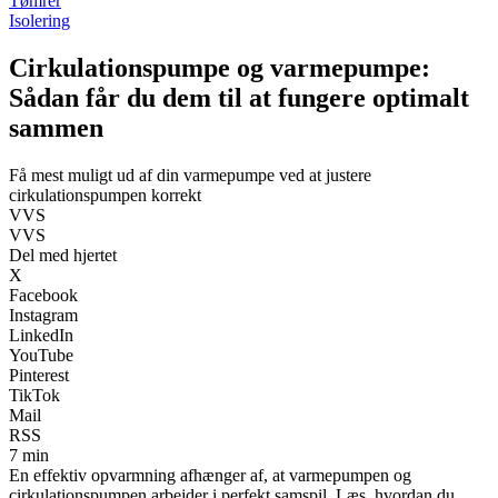
Tømrer
Isolering
Cirkulationspumpe og varmepumpe:
Sådan får du dem til at fungere optimalt
sammen
Få mest muligt ud af din varmepumpe ved at justere
cirkulationspumpen korrekt
VVS
VVS
Del med hjertet
X
Facebook
Instagram
LinkedIn
YouTube
Pinterest
TikTok
Mail
RSS
7 min
En effektiv opvarmning afhænger af, at varmepumpen og
cirkulationspumpen arbejder i perfekt samspil. Læs, hvordan du