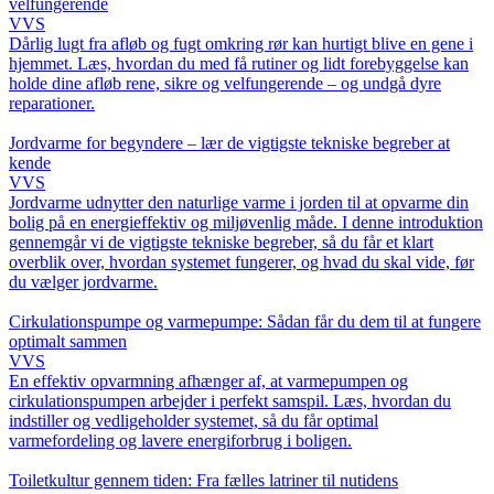
velfungerende
VVS
Dårlig lugt fra afløb og fugt omkring rør kan hurtigt blive en gene i
hjemmet. Læs, hvordan du med få rutiner og lidt forebyggelse kan
holde dine afløb rene, sikre og velfungerende – og undgå dyre
reparationer.
Jordvarme for begyndere – lær de vigtigste tekniske begreber at
kende
VVS
Jordvarme udnytter den naturlige varme i jorden til at opvarme din
bolig på en energieffektiv og miljøvenlig måde. I denne introduktion
gennemgår vi de vigtigste tekniske begreber, så du får et klart
overblik over, hvordan systemet fungerer, og hvad du skal vide, før
du vælger jordvarme.
Cirkulationspumpe og varmepumpe: Sådan får du dem til at fungere
optimalt sammen
VVS
En effektiv opvarmning afhænger af, at varmepumpen og
cirkulationspumpen arbejder i perfekt samspil. Læs, hvordan du
indstiller og vedligeholder systemet, så du får optimal
varmefordeling og lavere energiforbrug i boligen.
Toiletkultur gennem tiden: Fra fælles latriner til nutidens