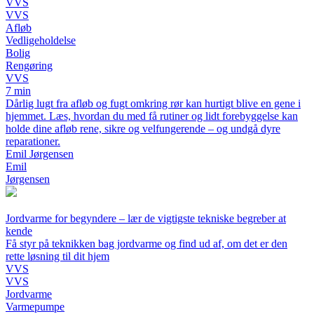
VVS
VVS
Afløb
Vedligeholdelse
Bolig
Rengøring
VVS
7 min
Dårlig lugt fra afløb og fugt omkring rør kan hurtigt blive en gene i
hjemmet. Læs, hvordan du med få rutiner og lidt forebyggelse kan
holde dine afløb rene, sikre og velfungerende – og undgå dyre
reparationer.
Emil Jørgensen
Emil
Jørgensen
Jordvarme for begyndere – lær de vigtigste tekniske begreber at
kende
Få styr på teknikken bag jordvarme og find ud af, om det er den
rette løsning til dit hjem
VVS
VVS
Jordvarme
Varmepumpe