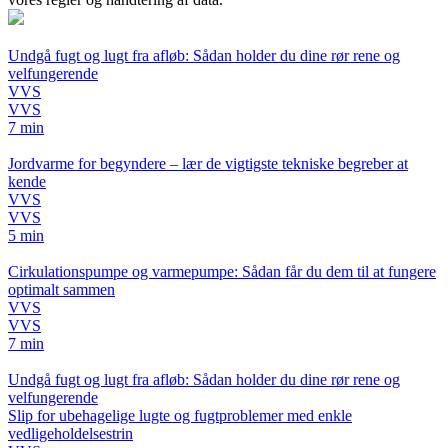
Undgå fugt og lugt fra afløb: Sådan holder du dine rør rene og
velfungerende
VVS
VVS
7 min
Jordvarme for begyndere – lær de vigtigste tekniske begreber at
kende
VVS
VVS
5 min
Cirkulationspumpe og varmepumpe: Sådan får du dem til at fungere
optimalt sammen
VVS
VVS
7 min
Undgå fugt og lugt fra afløb: Sådan holder du dine rør rene og
velfungerende
Slip for ubehagelige lugte og fugtproblemer med enkle
vedligeholdelsestrin