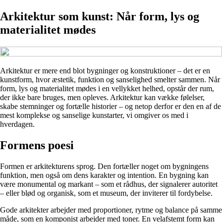
Arkitektur som kunst: Når form, lys og
materialitet mødes
Arkitektur er mere end blot bygninger og konstruktioner – det er en
kunstform, hvor æstetik, funktion og sanselighed smelter sammen. Når
form, lys og materialitet mødes i en vellykket helhed, opstår der rum,
der ikke bare bruges, men opleves. Arkitektur kan vække følelser,
skabe stemninger og fortælle historier – og netop derfor er den en af de
mest komplekse og sanselige kunstarter, vi omgiver os med i
hverdagen.
Formens poesi
Formen er arkitekturens sprog. Den fortæller noget om bygningens
funktion, men også om dens karakter og intention. En bygning kan
være monumental og markant – som et rådhus, der signalerer autoritet
– eller blød og organisk, som et museum, der inviterer til fordybelse.
Gode arkitekter arbejder med proportioner, rytme og balance på samme
måde, som en komponist arbejder med toner. En velafstemt form kan