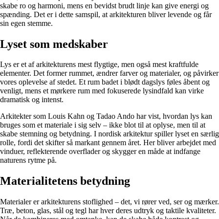
skabe ro og harmoni, mens en bevidst brudt linje kan give energi og
spænding. Det er i dette samspil, at arkitekturen bliver levende og får
sin egen stemme.
Lyset som medskaber
Lys er et af arkitekturens mest flygtige, men også mest kraftfulde
elementer. Det former rummet, ændrer farver og materialer, og påvirker
vores oplevelse af stedet. Et rum badet i blødt dagslys føles åbent og
venligt, mens et mørkere rum med fokuserede lysindfald kan virke
dramatisk og intenst.
Arkitekter som Louis Kahn og Tadao Ando har vist, hvordan lys kan
bruges som et materiale i sig selv – ikke blot til at oplyse, men til at
skabe stemning og betydning. I nordisk arkitektur spiller lyset en særlig
rolle, fordi det skifter så markant gennem året. Her bliver arbejdet med
vinduer, reflekterende overflader og skygger en måde at indfange
naturens rytme på.
Materialitetens betydning
Materialer er arkitekturens stoflighed – det, vi rører ved, ser og mærker.
Træ, beton, glas, stål og tegl har hver deres udtryk og taktile kvaliteter.