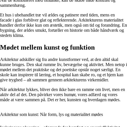
Når de kombineres med omtanke, kan de skabe både kontrast og
sammenhæng.
Et hus i ubehandlet træ vil ældes og patinere med tiden, mens en
facade i glas forbliver glat og reflekterende. Arkitekturens materialitet
handler derfor ikke kun om æstetik, men også om tid og forandring. En
bygning, der ældes smukt, fortæller en historie om både håndværk og
stedets klima.
Mødet mellem kunst og funktion
Arkitektur adskiller sig fra andre kunstformer ved, at den altid skal
kunne bruges. Den skal rumme liv, bevægelse og aktivitet. Men netop i
mødet mellem det praktiske og det poetiske opstår noget særligt. En
skole kan inspirere til læring, et hospital kan skabe ro, og et hjem kan
give tryghed – alt sammen gennem arkitekturens virkemidler.
Når arkitektur lykkes, bliver den ikke bare en ramme om livet, men en
aktiv del af det. Den påvirker vores humør, vores adfærd og vores
måde at være sammen på. Det er her, kunsten og hverdagen mødes.
Arkitektur som kunst: Når form, lys og materialitet mødes