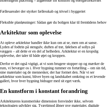
Isoleringens placering – afgørende for komfort og energieffektivitet
Fællesarealer der styrker fællesskab og trivsel i byggeriet
Fleksible planløsninger: Sådan gør du boligen klar til fremtidens behov
Arkitektur som oplevelse
At opleve arkitektur handler ikke kun om at se, men om at sanse.
Lyden af fodtrin på stengulv, duften af træ, følelsen af sollys på
væggen – alt dette er en del af helheden. Arkitektur er en kropslig
oplevelse, der taler til både øjet og kroppen.
Derfor er det også vigtigt, at vi som brugere stopper op og mærker de
rum, vi bevæger os i. Hver bygning rummer en fortælling – om sin tid,
sine materialer og de mennesker, der har formet den. Når vi ser
arkitektur som kunst, bliver byen og landskabet omkring os et levende
galleri, hvor hver bygning bidrager med sit eget værk.
En kunstform i konstant forandring
Arkitekturens kunstneriske dimension forsvinder ikke, selvom
teknologien udvikler sig. Tværtimod åbner nye materialer, digitale